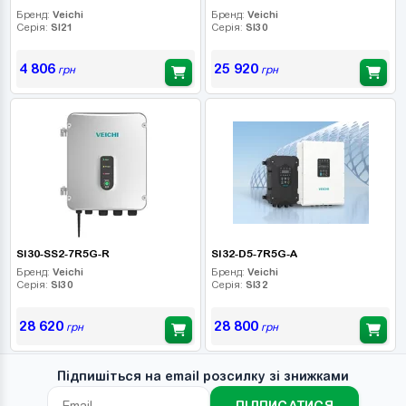
Бренд:
Veichi
Бренд:
Veichi
Серія:
SI21
Серія:
SI30
4 806
25 920
грн
грн
SI30-SS2-7R5G-R
SI32-D5-7R5G-A
Бренд:
Veichi
Бренд:
Veichi
Серія:
SI30
Серія:
SI32
28 620
28 800
грн
грн
Підпишіться на email розсилку зі знижками
ПІДПИСАТИСЯ