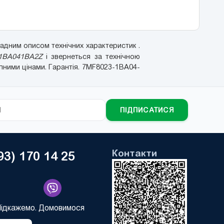
адним описом технічних характеристик .
1BA041BA2Z
і звернеться за технічною
пними цінами. Гарантія. 7MF8023-1BA04-
ПІДПИСАТИСЯ
Контакти
93) 170 14 25
Підкажемо. Домовимося