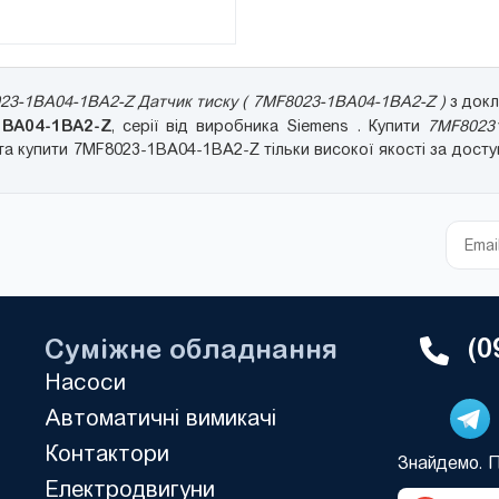
23-1BA04-1BA2-Z Датчик тиску ( 7MF8023-1BA04-1BA2-Z )
з докл
1BA04-1BA2-Z
, серії від виробника Siemens . Купити
7MF8023
а купити 7MF8023-1BA04-1BA2-Z тільки високої якості за досту
(0
Суміжне обладнання
Насоси
Автоматичні вимикачі
Контактори
Знайдемо. 
Електродвигуни