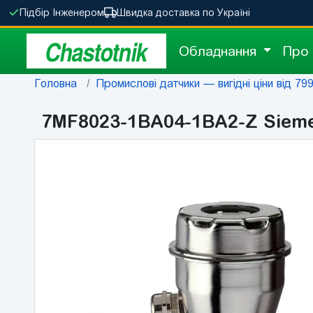
Підбір Інженером
Швидка доставка по Україні
Chastotnik
Обладнання
Про
Головна
Промислові датчики — вигідні ціни від 799 
7MF8023-1BA04-1BA2-Z Sieme