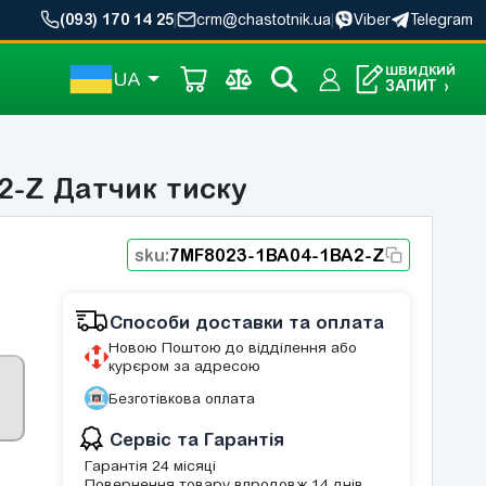
(093) 170 14 25
|
crm@chastotnik.ua
|
Viber
Telegram
ШВИДКИЙ
UA
ЗАПИТ
›
2-Z Датчик тиску
sku:
7MF8023-1BA04-1BA2-Z
Способи доставки та оплата
Новою Поштою до відділення або
курєром за адресою
Безготівкова оплата
Сервіс та Гарантія
Гарантія 24 місяці
Повернення товару впродовж 14 днів