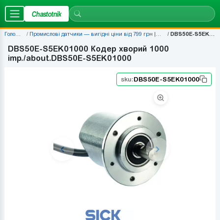
Chastotnik
Головна
Промислові датчики — вигідні ціни від 799 грн | Chastotnik.ua
DBS50E-S5EK01000
DBS50E-S5EK01000 Кодер хворий 1000
imp./about.DBS50E-S5EK01000
sku:
DBS50E-S5EK01000