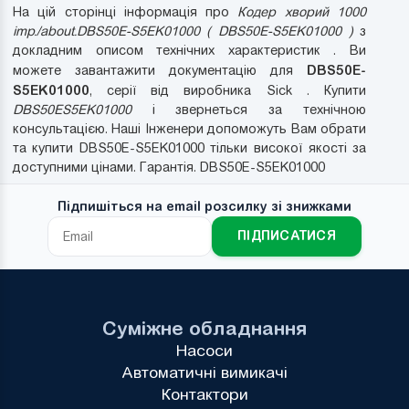
На цій сторінці інформація про
Кодер хворий 1000
imp./about.DBS50E-S5EK01000 ( DBS50E-S5EK01000 )
з
докладним описом технічних характеристик . Ви
DBS50E-
можете завантажити документацію для
S5EK01000
, серії від виробника Sick . Купити
DBS50ES5EK01000
і звернеться за технічною
консультацією. Наші Інженери допоможуть Вам обрати
та купити DBS50E-S5EK01000 тільки високої якості за
доступними цінами. Гарантія. DBS50E-S5EK01000
Підпишіться на email розсилку зі знижками
ПІДПИСАТИСЯ
Суміжне обладнання
Насоси
Автоматичні вимикачі
Контактори