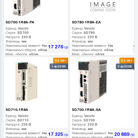
SD700-1R8A-PA
SD780-1R8A-EA
Бренд:
Veichi
Бренд:
Veichi
Серія:
SD700
Серія:
SD780
Напруга:
220 В
Напруга:
220 В
Фланець:
мм
Фланець:
мм
Номінальний момент:
Нм
Номінальний момент:
Нм
17 276
1
грн
Номінальні оберти:
об/хв
Номінальні оберти:
об/хв
Макс. оберти:
об/хв
Макс. оберти:
об/хв
Клас інерції:
Клас інерції:
0.2 кВт
0.2 кВт
Енкодер:
Енкодер:
1-ф/220В
1-ф/220В
Гальмо:
Гальмо:
SD710-1R8A
SD700-1R8A-SA
Бренд:
Veichi
Бренд:
Veichi
Серія:
SD710
Серія:
SD700
Напруга:
220 В
Напруга:
220 В
Фланець:
мм
Фланець:
мм
Номінальний момент:
Нм
Номінальний момент:
Нм
17 325
20 889
грн
грн
Номінальні оберти:
об/хв
Номінальні оберти:
об/хв