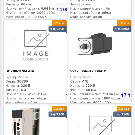
Фланець:
60 мм
Фланець:
мм
Номінальний момент:
0.64 Нм
Номінальний момент:
Нм
14 085
1
грн
Номінальні оберти:
3000 об/хв
Номінальні оберти:
об/хв
Макс. оберти:
6000 об/хв
Макс. оберти:
об/хв
Клас інерції:
Клас інерції:
0.2 кВт
0.2 кВт
Енкодер:
17-bit
Енкодер:
1-ф/220В
1-ф/220В
Гальмо:
1
Гальмо:
SD780-1R8A-CA
V7E-L06A-R2030-D2
Бренд:
Veichi
Бренд:
Veichi
Серія:
SD780
Серія:
V7E
Напруга:
220 В
Напруга:
220 В
Фланець:
мм
Фланець:
60 мм
Номінальний момент:
Нм
Номінальний момент:
0.64 Нм
16 200
17 19
грн
Номінальні оберти:
об/хв
Номінальні оберти:
3000 об/хв
Макс. оберти:
об/хв
Макс. оберти:
6000 об/хв
Клас інерції:
Клас інерції:
0.2 кВт
0.2 кВт
Енкодер:
Енкодер:
23-bit абс. оптичний
1-ф/220В
1-ф/220В
Гальмо:
Гальмо:
1