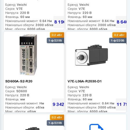
Бренд:
Veichi
Бренд:
Veichi
Серія:
V7E
Серія:
V7E
Напруга:
220 В
Напруга:
220 В
Фланець:
60 мм
Фланець:
60 мм
Номінальний момент:
0.64 Нм
Номінальний момент:
0.64 Нм
8 190
8 640
грн
Номінальні оберти:
3000 об/хв
Номінальні оберти:
3000 об/хв
Макс. оберти:
6000 об/хв
Макс. оберти:
6000 об/хв
Клас інерції:
Клас інерції:
0.2 кВт
0.2 кВт
Енкодер:
17-bit
Енкодер:
17-bit
1-ф/220В
1-ф/220В
Гальмо:
0
Гальмо:
0
SD600A-S2-R20
V7E-L06A-R2030-D1
Бренд:
Veichi
Бренд:
Veichi
Серія:
SD600
Серія:
V7E
Напруга:
220 В
Напруга:
220 В
Фланець:
мм
Фланець:
60 мм
Номінальний момент:
Нм
Номінальний момент:
0.64 Нм
9 342
11 79
грн
Номінальні оберти:
об/хв
Номінальні оберти:
3000 об/хв
Макс. оберти:
об/хв
Макс. оберти:
6000 об/хв
Клас інерції:
Клас інерції:
0.2 кВт
Енкодер:
Енкодер:
23-bit абс. оптичний
B2B СЕРВІС
1-ф/220В
Гальмо:
Гальмо:
0