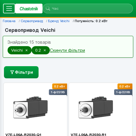
Chastotnik
Головна
Сервопривод
Бренд: Veichi
Потужність: 0.2 кВт
Сервопривод Veichi
Знайдено 15 товарів
×
×
Veichi
0.2
Скинути фільтри
Фільтри
0.2 кВт
0.2 кВт
1-ф/220В
1-ф/220В
V7E-L06A-R2030-Q1
V7E-L06A-R2030-R1