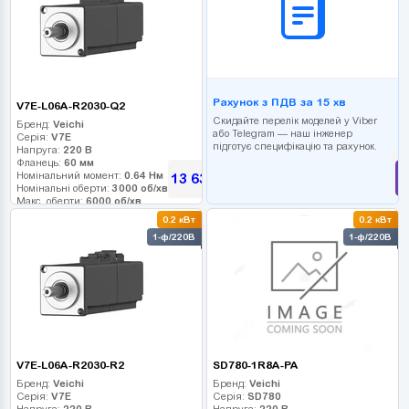
Рахунок з ПДВ за 15 хв
V7E-L06A-R2030-Q2
Скидайте перелік моделей у Viber
Бренд:
Veichi
або Telegram — наш інженер
Серія:
V7E
підготує специфікацію та рахунок.
Напруга:
220 В
Фланець:
60 мм
Номінальний момент:
0.64 Нм
13 635
грн
Номінальні оберти:
3000 об/хв
Макс. оберти:
6000 об/хв
Клас інерції:
0.2 кВт
0.2 кВт
Енкодер:
17-bit
1-ф/220В
1-ф/220В
Гальмо:
1
V7E-L06A-R2030-R2
SD780-1R8A-PA
Бренд:
Veichi
Бренд:
Veichi
Серія:
V7E
Серія:
SD780
Напруга:
220 В
Напруга:
220 В