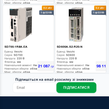
Макс. оберти:
об/хв
Макс. оберти:
об/хв
Клас інерції:
Клас інерції:
0.2 кВт
0.2 кВт
Енкодер:
Енкодер:
1-ф/220В
1-ф/220В
Гальмо:
Гальмо:
SD700-1R8A-EA
SD600A-S2-R20-N
Бренд:
Veichi
Бренд:
Veichi
Серія:
SD700
Серія:
SD600
Напруга:
220 В
Напруга:
220 В
Фланець:
мм
Фланець:
мм
Номінальний момент:
Нм
Номінальний момент:
Нм
21 087
98 118
грн
Номінальні оберти:
об/хв
Номінальні оберти:
об/хв
Макс. оберти:
об/хв
Макс. оберти:
об/хв
Клас інерції:
Клас інерції:
Енкодер:
Енкодер:
Підпишіться на email розсилку зі знижками
Гальмо:
Гальмо:
ПІДПИСАТИСЯ