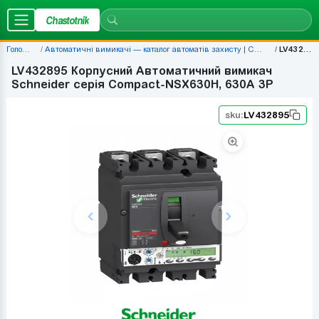
Chastotnik
Головна
Автоматичні вимикачі — каталог автоматів захисту | Chastotnik.ua
LV432895
LV432895 Корпусний Автоматичний вимикач
Schneider серія Compact-NSX630H, 630A 3P
sku:
LV432895