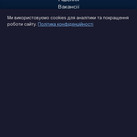
Вакансії
Політика конфіденційності
Ми використовуємо cookies для аналітики та покращення
роботи сайту.
Політика конфіденційності
(093) 170 14 25
Знайдемо. Підкажемо. Домовимося
Відгуки Google
4.9
★★★★★
Контакти