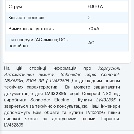
Струм
630.0 А
Кількість полюсів
3
Вимикальна здатність
70 кА
Тип напруги (AC-змінна; DC -
AC
постійна)
На цій сторінці інформація про
Корпусний
Автоматичний вимикач Schneider серія Compact-
NSX630H, 630A 3P ( LV432895 )
з докладним описом
технічних характеристик . Ви можете завантажити
LV432895
документацію для
, серії Compact NSX від
виробника Schneider Electric . Купити
LV432895
і
звернеться за технічною консультацією. Наші Інженери
допоможуть Вам обрати та купити LV432895 тільки
високої якості за доступними цінами. Гарантія.
LV432895