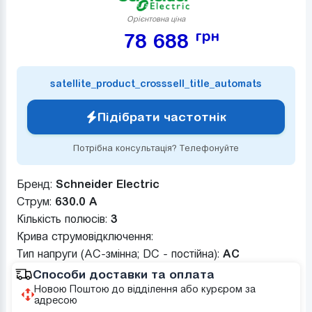
Орієнтовна ціна
грн
78 688
satellite_product_crosssell_title_automats
Підібрати частотнік
Потрібна консультація? Телефонуйте
Бренд:
Schneider Electric
Струм:
630.0 А
Кількість полюсів:
3
Крива струмовідключення:
Тип напруги (AC-змінна; DC - постійна):
AC
Способи доставки та оплата
Новою Поштою до відділення або курєром за
адресою