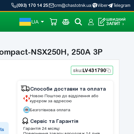
(093) 170 14 25
|
crm@chastotnik.ua
|
Viber
Telegram
ШВИДКИЙ
UA
ЗАПИТ
›
Compact-NSX250H, 250A 3P
sku:
LV431790
Способи доставки та оплата
Новою Поштою до відділення або
курєром за адресою
Безготівкова оплата
Сервіс та Гарантія
Гарантія 24 місяці
ts
Повернення товару впродовж 14 днів