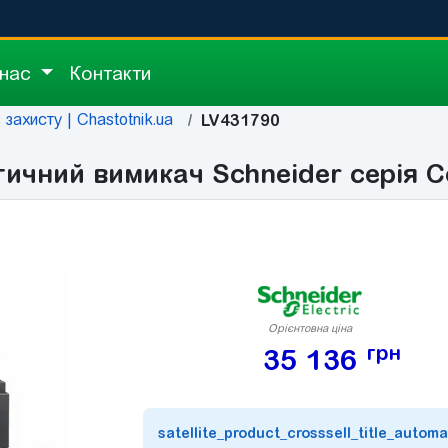
 нас
Контакти
захисту | Chastotnik.ua
LV431790
ичний вимикач Schneider серія 
Орієнтовна ціна
грн
35 136
satellite_product_crosssell_title_automa