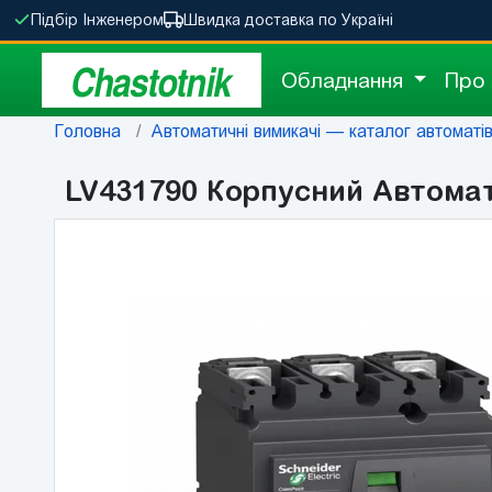
Підбір Інженером
Швидка доставка по Україні
Chastotnik
Обладнання
Про
Головна
Автоматичні вимикачі — каталог автоматів 
LV431790 Корпусний Автомат