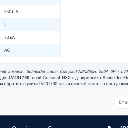
250.0 А
3
70 кА
AC
ий вимикач Schneider серія Compact-NSX250H, 250A 3P ( LV4
LV431790
ю для
, серії Compact NSX від виробника Schneider Ele
обрати та купити LV431790 тільки високої якості за доступними