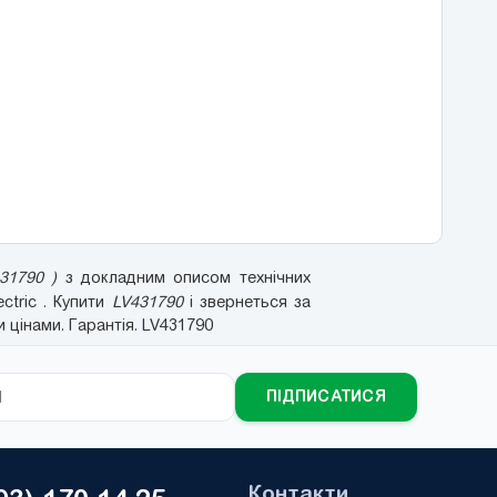
31790 )
з докладним описом технічних
ctric . Купити
LV431790
і звернеться за
 цінами. Гарантія. LV431790
ПІДПИСАТИСЯ
Контакти