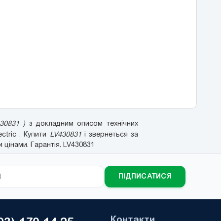
30831 )
з докладним описом технічних
ctric . Купити
LV430831
і звернеться за
 цінами. Гарантія. LV430831
ПІДПИСАТИСЯ
Контакти