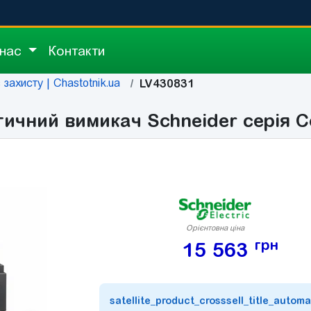
 нас
Контакти
захисту | Chastotnik.ua
LV430831
ичний вимикач Schneider серія 
Орієнтовна ціна
грн
15 563
satellite_product_crosssell_title_automa