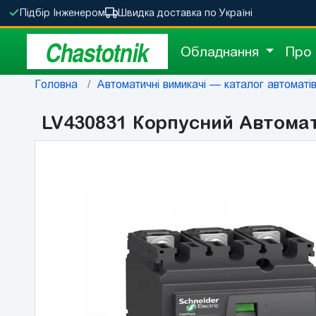
Підбір Інженером
Швидка доставка по Україні
Chastotnik
Обладнання
Про
Головна
Автоматичні вимикачі — каталог автоматів 
LV430831 Корпусний Автомат