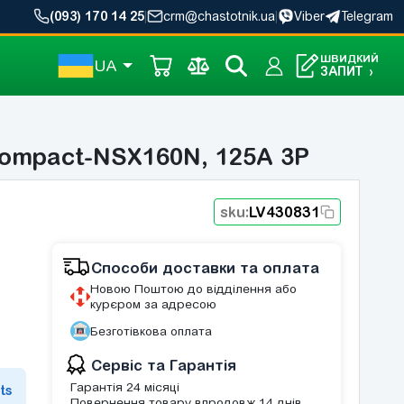
(093) 170 14 25
|
crm@chastotnik.ua
|
Viber
Telegram
ШВИДКИЙ
UA
ЗАПИТ
›
Compact-NSX160N, 125A 3P
sku:
LV430831
Способи доставки та оплата
Новою Поштою до відділення або
курєром за адресою
Безготівкова оплата
Сервіс та Гарантія
Гарантія 24 місяці
ts
Повернення товару впродовж 14 днів