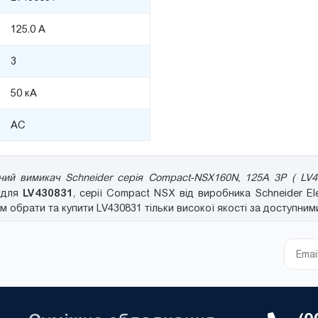
125.0 А
3
50 кА
AC
ий вимикач Schneider серія Compact-NSX160N, 125A 3P ( LV4
LV430831
ю для
, серії Compact NSX від виробника Schneider Ele
обрати та купити LV430831 тільки високої якості за доступними