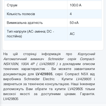
Струм
100.0 А
Кількість полюсів
4
Вимикальна здатність
50 кА
Тип напруги (AC-змінна; DC -
AC
постійна)
На цій сторінці інформація про
Корпусний
Автоматичний вимикач Schneider серія Compact-
NSX100N, 100A 4P ( LV429805 )
з докладним описом
технічних характеристик . Ви можете завантажити
LV429805
документацію для
, серії Compact NSX від
виробника Schneider Electric . Купити
LV429805
і
звернеться за технічною консультацією. Наші Інженери
допоможуть Вам обрати та купити LV429805 тільки
високої якості за доступними цінами. Гарантія.
LV429805