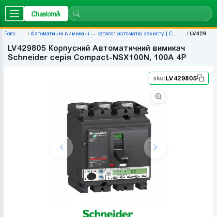
Chastotnik
Головна
Автоматичні вимикачі — каталог автоматів захисту | Chastotnik.ua
LV429805
LV429805 Корпусний Автоматичний вимикач
Schneider серія Compact-NSX100N, 100A 4P
sku:
LV429805