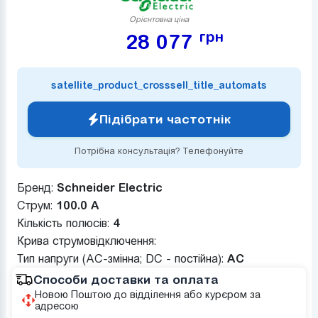
Орієнтовна ціна
грн
28 077
satellite_product_crosssell_title_automats
Підібрати частотнік
Потрібна консультація? Телефонуйте
Бренд:
Schneider Electric
Струм:
100.0 А
Кількість полюсів:
4
Крива струмовідключення:
Тип напруги (AC-змінна; DC - постійна):
AC
Способи доставки та оплата
Новою Поштою до відділення або курєром за
адресою