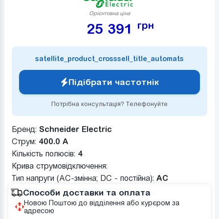
Орієнтовна ціна
грн
25 391
satellite_product_crosssell_title_automats
Підібрати частотнік
Потрібна консультація? Телефонуйте
Бренд:
Schneider Electric
Струм:
400.0 А
Кількість полюсів:
4
Крива струмовідключення:
Тип напруги (AC-змінна; DC - постійна):
AC
Способи доставки та оплата
Новою Поштою до відділення або курєром за
адресою