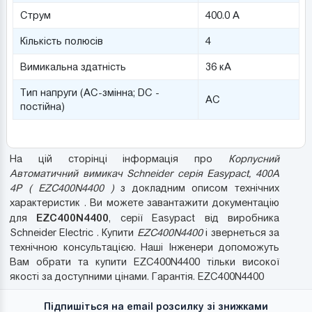
Струм
400.0 А
Кількість полюсів
4
Вимикальна здатність
36 кА
Тип напруги (AC-змінна; DC -
AC
постійна)
На цій сторінці інформація про
Корпусний
Автоматичний вимикач Schneider серія Easypact, 400A
4P ( EZC400N4400 )
з докладним описом технічних
характеристик . Ви можете завантажити документацію
EZC400N4400
для
, серії Easypact від виробника
Schneider Electric . Купити
EZC400N4400
і звернеться за
технічною консультацією. Наші Інженери допоможуть
Вам обрати та купити EZC400N4400 тільки високої
якості за доступними цінами. Гарантія. EZC400N4400
Підпишіться на email розсилку зі знижками