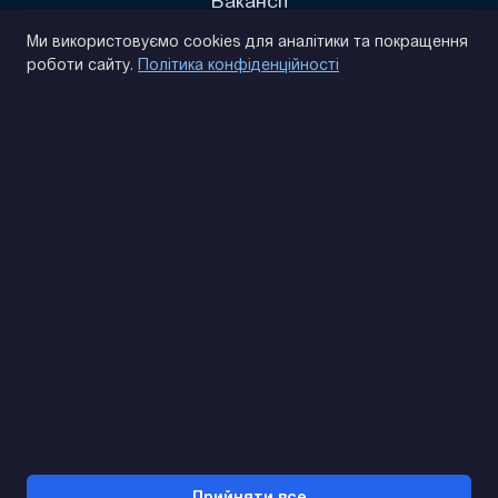
Вакансії
Політика конфіденційності
Ми використовуємо cookies для аналітики та покращення
роботи сайту.
Політика конфіденційності
(093) 170 14 25
Знайдемо. Підкажемо. Домовимося
Відгуки Google
4.9
★★★★★
Контакти
Прийняти все