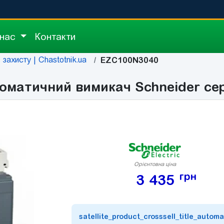
 нас
Контакти
захисту | Chastotnik.ua
EZC100N3040
матичний вимикач Schneider сері
Орієнтовна ціна
грн
3 435
satellite_product_crosssell_title_automa