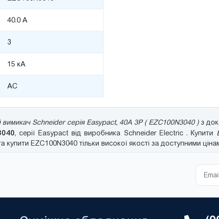
40.0 А
3
15 кА
AC
вимикач Schneider серія Easypact, 40A 3P ( EZC100N3040 )
з док
3040
, серії Easypact від виробника Schneider Electric . Купити
 купити EZC100N3040 тільки високої якості за доступними ціна