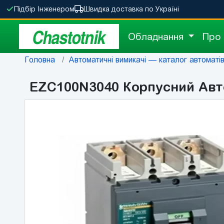
Підбір Інженером
Швидка доставка по Україні
Chastotnik
Обладнання
Про
Головна
Автоматичні вимикачі — каталог автоматів 
EZC100N3040 Корпусний Авто