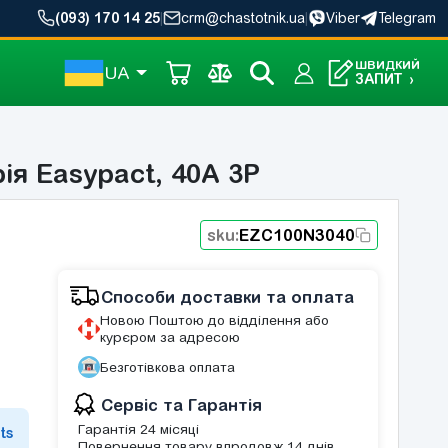
(093) 170 14 25
|
crm@chastotnik.ua
|
Viber
Telegram
ШВИДКИЙ
UA
ЗАПИТ
›
я Easypact, 40A 3P
sku:
EZC100N3040
Способи доставки та оплата
Новою Поштою до відділення або
курєром за адресою
Безготівкова оплата
Сервіс та Гарантія
Гарантія 24 місяці
ts
Повернення товару впродовж 14 днів