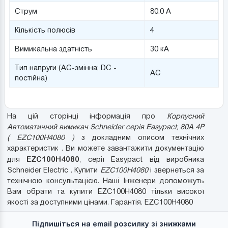
Струм
80.0 А
Кількість полюсів
4
Вимикальна здатність
30 кА
Тип напруги (AC-змінна; DC -
AC
постійна)
На цій сторінці інформація про
Корпусний
Автоматичний вимикач Schneider серія Easypact, 80A 4P
( EZC100H4080 )
з докладним описом технічних
характеристик . Ви можете завантажити документацію
EZC100H4080
для
, серії Easypact від виробника
Schneider Electric . Купити
EZC100H4080
і звернеться за
технічною консультацією. Наші Інженери допоможуть
Вам обрати та купити EZC100H4080 тільки високої
якості за доступними цінами. Гарантія. EZC100H4080
Підпишіться на email розсилку зі знижками