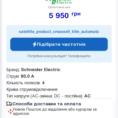
Орієнтовна ціна
грн
5 950
satellite_product_crosssell_title_automats
Підібрати частотнік
Потрібна консультація? Телефонуйте
Бренд:
Schneider Electric
Струм:
80.0 А
Кількість полюсів:
4
Крива струмовідключення:
Тип напруги (AC-змінна; DC - постійна):
AC
Способи доставки та оплата
Новою Поштою до відділення або курєром за
адресою