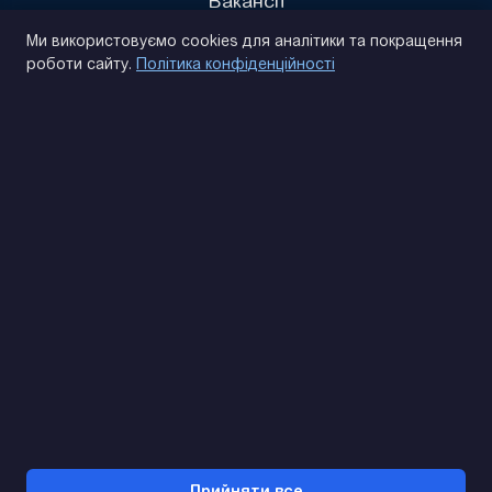
Вакансії
Політика конфіденційності
Ми використовуємо cookies для аналітики та покращення
роботи сайту.
Політика конфіденційності
(093) 170 14 25
Знайдемо. Підкажемо. Домовимося
Відгуки Google
4.9
★★★★★
Контакти
Прийняти все