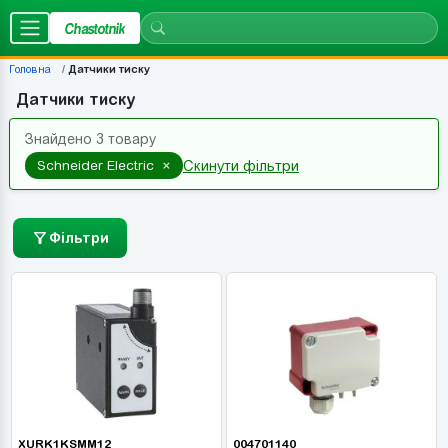
Chastotnik
Головна
Датчики тиску
Датчики тиску
Знайдено 3 товару
×
Schneider Electric
Скинути фільтри
Фільтри
XURK1KSMM12
004701140