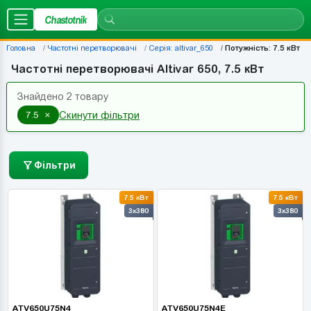
Chastotnik
Головна
Частотні перетворювачі
Серія: altivar_650
Потужність: 7.5 кВт
Частотні перетворювачі Altivar 650, 7.5 кВт
Знайдено 2 товару
×
7.5
Скинути фільтри
Фільтри
7.5 кВт
7.5 кВт
3x380
3x380
ATV650U75N4
ATV650U75N4E