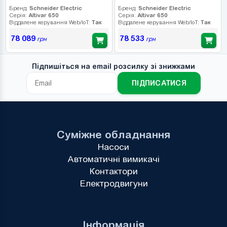
Бренд:
Schneider Electric
Бренд:
Schneider Electric
Серія:
Altivar 650
Серія:
Altivar 650
Віддалене керування Web/IoT:
Так
Віддалене керування Web/IoT:
Так
78 089
78 533
грн
грн
Підпишіться на email розсилку зі знижками
ПІДПИСАТИСЯ
Суміжне обладнання
Насоси
Автоматичні вимикачі
Контактори
Електродвигуни
Інформація