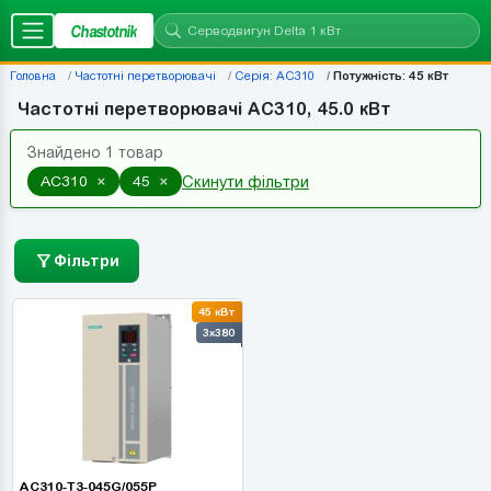
Chastotnik
Головна
Частотні перетворювачі
Серія: AC310
Потужність: 45 кВт
Частотні перетворювачі AC310, 45.0 кВт
Знайдено 1 товар
×
×
AC310
45
Скинути фільтри
Фільтри
45 кВт
3x380
AC310-T3-045G/055P