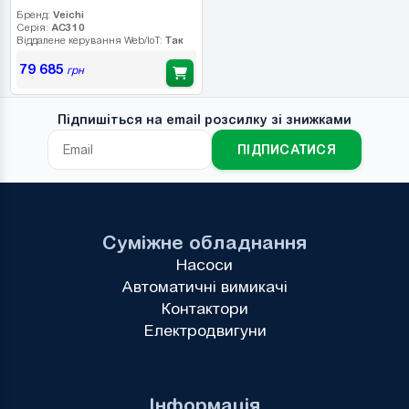
Бренд:
Veichi
Серія:
AC310
Віддалене керування Web/IoT:
Так
79 685
грн
Підпишіться на email розсилку зі знижками
ПІДПИСАТИСЯ
Суміжне обладнання
Насоси
Автоматичні вимикачі
Контактори
Електродвигуни
Інформація