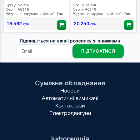
Бренд:
Veichi
Бренд:
Veichi
Серія:
AC310
Серія:
AC310
Віддалене керування Web/IoT:
Так
Віддалене керування Web/IoT:
Так
19 592
20 250
грн
грн
Підпишіться на email розсилку зі знижками
ПІДПИСАТИСЯ
Суміжне обладнання
Насоси
Автоматичні вимикачі
Контактори
Електродвигуни
Інформація