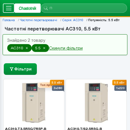
Chastotnik
Головна
Частотні перетворювачі
Серія: AC310
Потужність: 5.5 кВт
Частотні перетворювачі AC310, 5.5 кВт
Знайдено 2 товару
×
×
AC310
5.5
Скинути фільтри
Фільтри
5.5 кВт
5.5 кВт
Топ продаж
3x380
1x220
AC310-T3-5R5G/7R5P-B
AC310-T/S2-5R5G-B