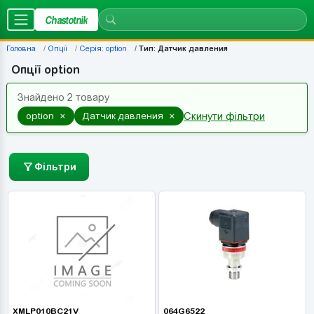
Chastotnik
Головна
Опції
Серія: option
Тип: Датчик давления
Опції option
Знайдено 2 товару
×
×
option
Датчик давления
Скинути фільтри
Фільтри
XMLP010BC21V
064G6522