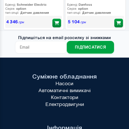
Бренд:
Schneider Electric
Бренд:
Danfoss
Серія:
option
Серія:
option
тип опції:
Датчик давления
тип опції:
Датчик давления
4 346
5 104
грн
грн
Підпишіться на email розсилку зі знижками
ПІДПИСАТИСЯ
Суміжне обладнання
Насоси
Автоматичні вимикачі
Контактори
Електродвигуни
Інформація