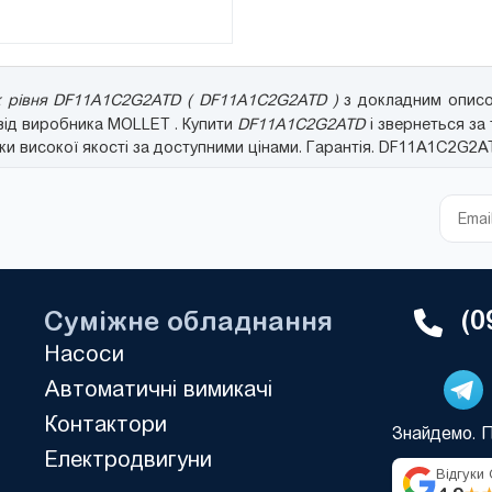
ик рівня DF11A1C2G2ATD ( DF11A1C2G2ATD )
з докладним описом
ї від виробника MOLLET . Купити
DF11A1C2G2ATD
і звернеться за
 високої якості за доступними цінами. Гарантія. DF11A1C2G2A
(0
Суміжне обладнання
Насоси
Автоматичні вимикачі
Контактори
Знайдемо. 
Електродвигуни
Відгуки