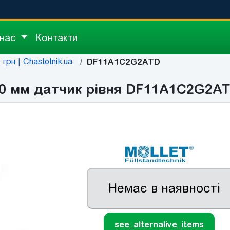
 нас
Контакти
грн | Chastotnik.ua
DF11A1C2G2ATD
00 мм датчик рівня DF11A1C2G2A
Немає в наявності
see_alternalive_items