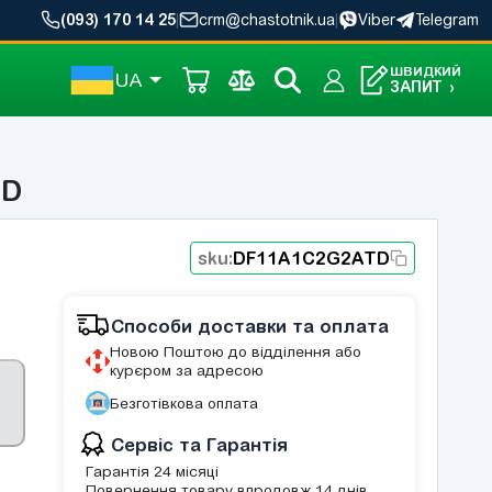
(093) 170 14 25
|
crm@chastotnik.ua
|
Viber
Telegram
ШВИДКИЙ
UA
ЗАПИТ
›
TD
sku:
DF11A1C2G2ATD
Способи доставки та оплата
Новою Поштою до відділення або
курєром за адресою
Безготівкова оплата
Сервіс та Гарантія
Гарантія 24 місяці
Повернення товару впродовж 14 днів