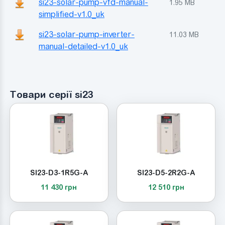
si23-solar-pump-vfd-manual-
1.95 MB
simplified-v1.0_uk
si23-solar-pump-inverter-
11.03 MB
manual-detailed-v1.0_uk
Товари серії si23
SI23-D3-1R5G-A
SI23-D5-2R2G-A
11 430 грн
12 510 грн