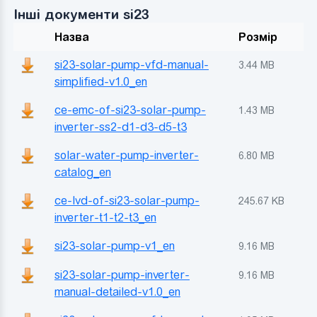
Інші документи si23
Назва
Розмір
si23-solar-pump-vfd-manual-
3.44 MB
simplified-v1.0_en
ce-emc-of-si23-solar-pump-
1.43 MB
inverter-ss2-d1-d3-d5-t3
solar-water-pump-inverter-
6.80 MB
catalog_en
ce-lvd-of-si23-solar-pump-
245.67 KB
inverter-t1-t2-t3_en
si23-solar-pump-v1_en
9.16 MB
si23-solar-pump-inverter-
9.16 MB
manual-detailed-v1.0_en