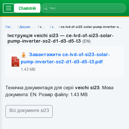
Chastotnik
Головна
Документація
veichi
si23
ce-lvd-of-si23-solar-pump-inverter-ss2-d1-d3-d5-t3
Інструкція veichi si23 — ce-lvd-of-si23-solar-
pump-inverter-ss2-d1-d3-d5-t3
(EN)
Завантажити ce-lvd-of-si23-solar-
pump-inverter-ss2-d1-d3-d5-t3.pdf
1.43 MB
Технічна документація для серії
veichi si23
. Мова
документа: EN. Розмір файлу: 1.43 MB.
Всі документи si23