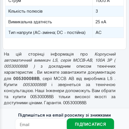
Струм
100.0 А
Кількість полюсів
3
Вимикальна здатність
25 кА
Тип напруги (AC-змінна; DC - постійна)
AC
На цій сторінці інформація про
Корпусний
автоматичний вимикач LS, серія MCCB-AB, 100A 3P (
005300088B )
з докладним описом технічних
характеристик . Ви можете завантажити документацію
005300088B
для
, серії MCCB AB від виробника LS .
Купити
005300088B
і звернеться за технічною
консультацією. Наші Інженери допоможуть Вам обрати
та купити 005300088B тільки високої якості за
доступними цінами. Гарантія. 005300088B
Підпишіться на email розсилку зі знижками
ПІДПИСАТИСЯ