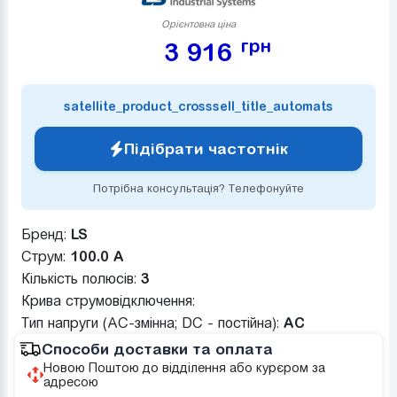
Орієнтовна ціна
грн
3 916
satellite_product_crosssell_title_automats
Підібрати частотнік
Потрібна консультація? Телефонуйте
Бренд:
LS
Струм:
100.0 А
Кількість полюсів:
3
Крива струмовідключення:
Тип напруги (AC-змінна; DC - постійна):
AC
Способи доставки та оплата
Новою Поштою до відділення або курєром за
адресою