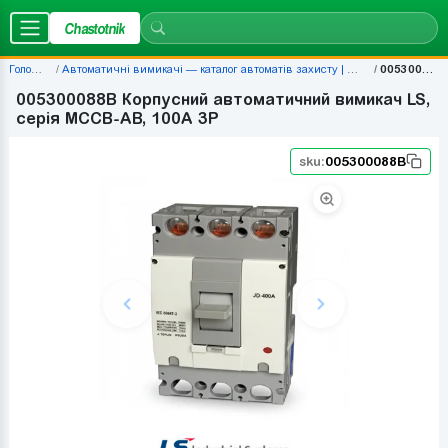
Chastotnik
Головна
Автоматичні вимикачі — каталог автоматів захисту | Chastotnik.ua
005300088B
005300088B Корпусний автоматичний вимикач LS,
серія MCCB-AB, 100A 3P
sku:
005300088B