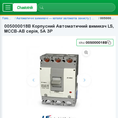
Chastotnik
Головна
Автоматичні вимикачі — каталог автоматів захисту | Chastotnik.ua
005000018B
005000018B Корпусний Автоматичний вимикач LS,
MCCB-AB серія, 5A 3P
sku:
005000018B