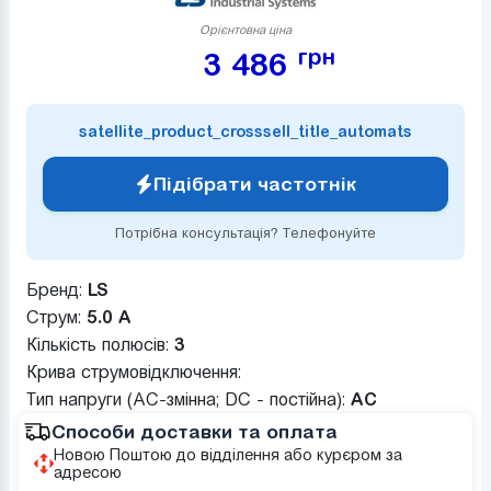
Орієнтовна ціна
грн
3 486
satellite_product_crosssell_title_automats
Підібрати частотнік
Потрібна консультація? Телефонуйте
Бренд:
LS
Струм:
5.0 А
Кількість полюсів:
3
Крива струмовідключення:
Тип напруги (AC-змінна; DC - постійна):
AC
Способи доставки та оплата
Новою Поштою до відділення або курєром за
адресою