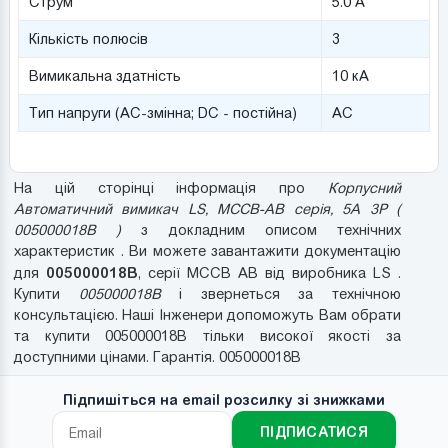
Струм
5.0 А
Кількість полюсів
3
Вимикальна здатність
10 кА
Тип напруги (AC-змінна; DC - постійна)
AC
На цій сторінці інформація про
Корпусний
Автоматичний вимикач LS, MCCB-AB серія, 5A 3P (
005000018B )
з докладним описом технічних
характеристик . Ви можете завантажити документацію
005000018B
для
, серії MCCB AB від виробника LS .
Купити
005000018B
і звернеться за технічною
консультацією. Наші Інженери допоможуть Вам обрати
та купити 005000018B тільки високої якості за
доступними цінами. Гарантія. 005000018B
Підпишіться на email розсилку зі знижками
ПІДПИСАТИСЯ