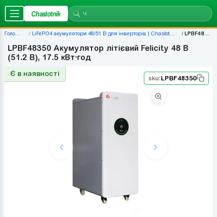
Chastotnik
Головна
LiFePO4 акумулятори 48/51 В для інверторів | Chastotnik.ua
LPBF48350
LPBF48350 Акумулятор літієвий Felicity 48 В
(51.2 В), 17.5 кВт·год
Є в наявності
sku:
LPBF48350