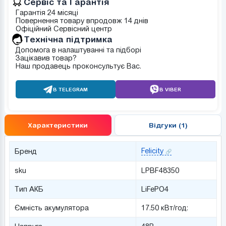
Сервіс та Гарантія
Гарантія 24 місяці
Повернення товару впродовж 14 днів
Офіційний Сервісний центр
Tехнічна підтримка
Допомога в налаштуванні та підборі
Зацікавив товар?
Наш продавець проконсультує Вас.
В TELEGRAM
В VIBER
Характеристики
Відгуки (1)
Felicity
Бренд
sku
LPBF48350
Тип АКБ
LiFePO4
Ємність акумулятора
17.50 кВт/год: