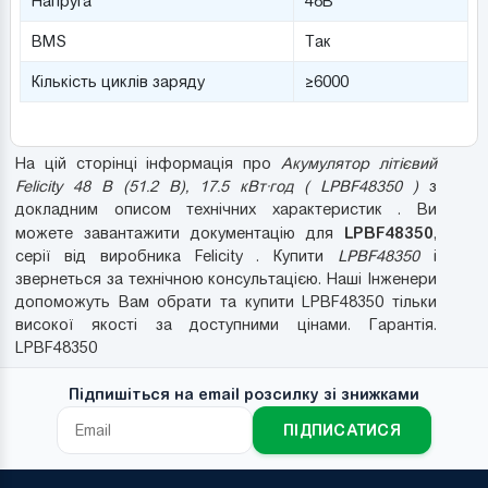
Напруга
48В
BMS
Так
Кількість циклів заряду
≥6000
На цій сторінці інформація про
Акумулятор літієвий
Felicity 48 В (51.2 В), 17.5 кВт·год ( LPBF48350 )
з
докладним описом технічних характеристик . Ви
LPBF48350
можете завантажити документацію для
,
серії від виробника Felicity . Купити
LPBF48350
і
звернеться за технічною консультацією. Наші Інженери
допоможуть Вам обрати та купити LPBF48350 тільки
високої якості за доступними цінами. Гарантія.
LPBF48350
Підпишіться на email розсилку зі знижками
ПІДПИСАТИСЯ