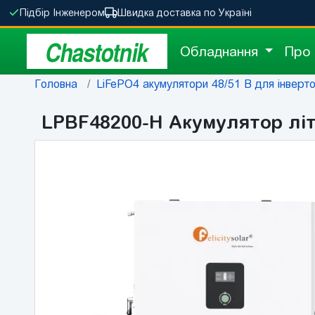
Підбір Інженером
Швидка доставка по Україні
Chastotnik
Обладнання
Про
Головна
LiFePO4 акумулятори 48/51 В для інвертор
LPBF48200-H Акумулятор літієв