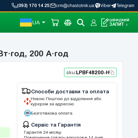
(093) 170 14 25
|
crm@chastotnik.ua
|
Viber
Telegram
ШВИДКИЙ
UA
ЗАПИТ
›
Вт·год, 200 А·год
sku:
LPBF48200-H
Способи доставки та оплата
Новою Поштою до відділення або
курєром за адресою
Безготівкова оплата
Сервіс та Гарантія
Гарантія 24 місяці
Повернення товару впродовж 14 днів