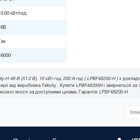
10.00 кВт/год:
48В
Так
≥6000
ty-H 48 В (51.2 В), 10 кВт·год, 200 А·год ( LPBF48200-H )
з докладн
серії від виробника Felicity . Купити
LPBF48200H
і звернеться за 
сокої якості за доступними цінами. Гарантія. LPBF48200-H