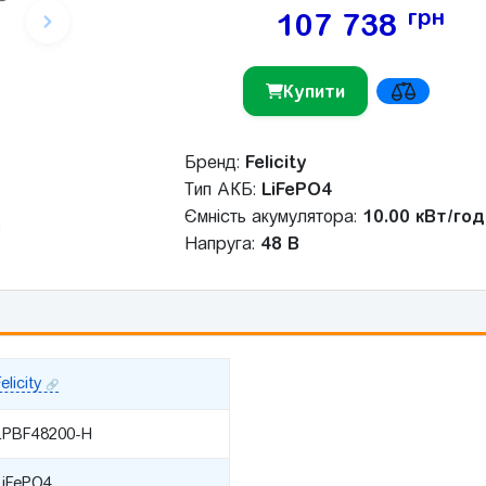
грн
107 738
Купити
Бренд:
Felicity
Тип АКБ:
LiFePO4
Ємність акумулятора:
10.00 кВт/год
Напруга:
48 В
elicity
LPBF48200-H
LiFePO4