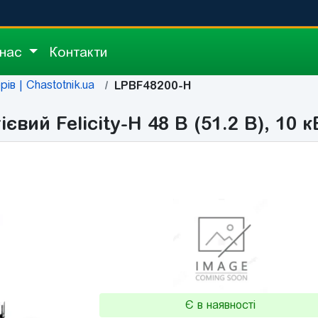
 нас
Контакти
ів | Chastotnik.ua
LPBF48200-H
ий Felicity-H 48 В (51.2 В), 10 к
Є в наявності