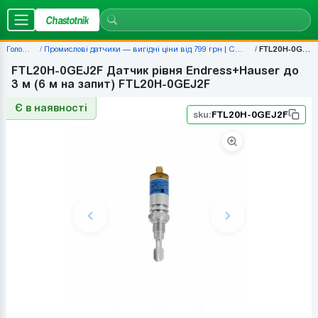
Chastotnik
Головна
Промислові датчики — вигідні ціни від 799 грн | Chastotnik.ua
FTL20H-0GEJ2F
FTL20H-0GEJ2F Датчик рівня Endress+Hauser до
3 м (6 м на запит) FTL20H-0GEJ2F
Є в наявності
sku:
FTL20H-0GEJ2F