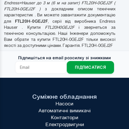
Endress+Hauser до 3 м (6 м на запит) FTL20H-0GEJ2F (
FTL20H-0GEJ2F )
з докладним описом технічних
характеристик . Ви можете завантажити документацію
FTL20H-0GEJ2F
для
, серії від виробника Endress
Hauser . Купити
FTL20H0GEJ2F
і звернеться за
технічною консультацією. Наші Інженери допоможуть
Вам обрати та купити FTL20H-0GEJ2F тільки високої
якості за доступними цінами. Гарантія. FTL20H-0GEJ2F
Підпишіться на email розсилку зі знижками
ПІДПИСАТИСЯ
Суміжне обладнання
Насоси
Автоматичні вимикачі
Контактори
Електродвигуни