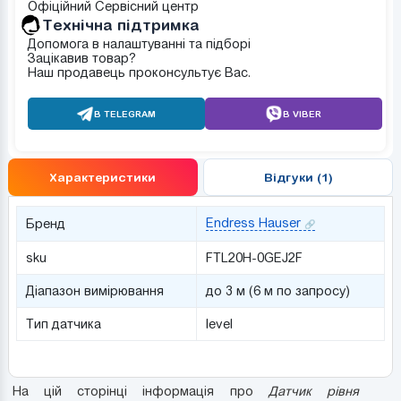
Офіційний Сервісний центр
Tехнічна підтримка
Допомога в налаштуванні та підборі
Зацікавив товар?
Наш продавець проконсультує Вас.
В TELEGRAM
В VIBER
Характеристики
Відгуки (1)
Endress Hauser
Бренд
sku
FTL20H-0GEJ2F
Діапазон вимірювання
до 3 м (6 м по запросу)
Тип датчика
level
На цій сторінці інформація про
Датчик рівня