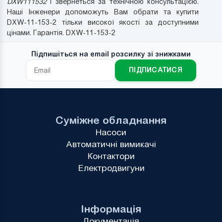
DXW111532
і звернеться за технічною консультацією.
Наші Інженери допоможуть Вам обрати та купити
DXW-11-153-2 тільки високої якості за доступними
цінами. Гарантія. DXW-11-153-2
Підпишіться на email розсилку зі знижками
ПІДПИСАТИСЯ
Суміжне обладнання
Насоси
Автоматичні вимикачі
Контактори
Електродвигуни
Інформація
Документація