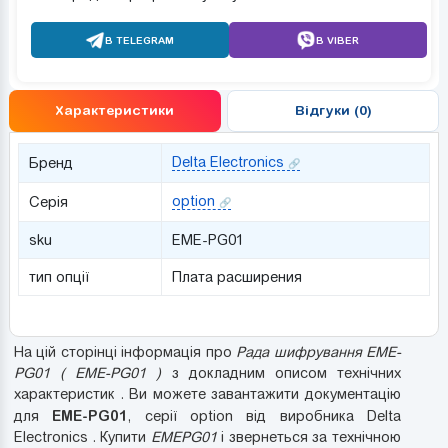
В TELEGRAM
В VIBER
Характеристики
Відгуки (0)
Delta Electronics
Бренд
option
Серія
sku
EME-PG01
тип опції
Плата расширения
На цій сторінці інформація про
Рада шифрування EME-
PG01 ( EME-PG01 )
з докладним описом технічних
характеристик . Ви можете завантажити документацію
EME-PG01
для
, серії option від виробника Delta
Electronics . Купити
EMEPG01
і звернеться за технічною