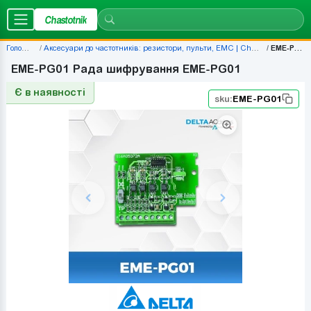
Chastotnik
Головна
Аксесуари до частотників: резистори, пульти, EMC | Chastotnik.ua
EME-PG01
EME-PG01 Рада шифрування EME-PG01
Є в наявності
sku:
EME-PG01