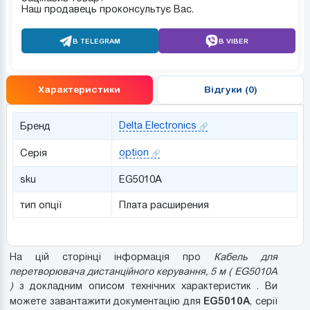
Наш продавець проконсультує Вас.
В TELEGRAM
В VIBER
Характеристики
Відгуки (0)
Delta Electronics
Бренд
option
Серія
sku
EG5010A
тип опції
Плата расширения
На цій сторінці інформація про
Кабель для
перетворювача дистанційного керування, 5 м ( EG5010A
)
з докладним описом технічних характеристик . Ви
EG5010A
можете завантажити документацію для
, серії