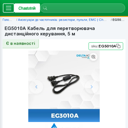
Chastotnik
Головна
Аксесуари до частотників: резистори, пульти, EMC | Chastotnik.ua
EG5010A
EG5010A Кабель для перетворювача
дистанційного керування, 5 м
Є в наявності
sku:
EG5010A