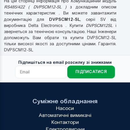
На цій сторінці інформація про
Комунікаційний модуль
RS485/422 ( DVPSCM12-SL )
з докладним описом
технічних характеристик . Ви можете завантажити
DVPSCM12-SL
документацію для
, серії SV від
виробника Delta Electronics . Купити
DVPSCM12SL
і
звернеться за технічною консультацією. Наші Інженери
допоможуть Вам обрати та купити DVPSCM12-SL
тільки високої якості за доступними цінами. Гарантія.
DVPSCM12-SL
Підпишіться на email розсилку зі знижками
ПІДПИСАТИСЯ
Суміжне обладнання
Насоси
Автоматичні вимикачі
Контактори
Електродвигуни