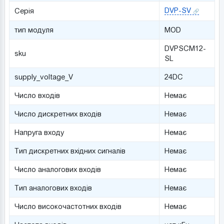
DVP-SV
Серія
тип модуля
MOD
DVPSCM12-
sku
SL
supply_voltage_V
24DC
Число входів
Немає
Число дискретних входів
Немає
Напруга входу
Немає
Тип дискретних вхідних сигналів
Немає
Число аналогових входів
Немає
Тип аналогових входів
Немає
Число високочастотних входів
Немає