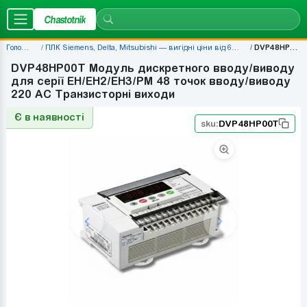
Chastotnik
Головна
ПЛК Siemens, Delta, Mitsubishi — вигідні ціни від 677 грн
DVP48HP00T
DVP48HP00T Модуль дискретного вводу/виводу
для серії EH/EH2/EH3/PM 48 точок вводу/виводу
220 AC Транзисторні виходи
Є в наявності
sku:
DVP48HP00T