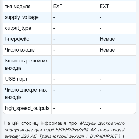
тип модуля
EXT
EXT
supply_voltage
-
-
output_type
-
-
Інтерфейс
-
Немає
Число входів
-
Немає
Кількість релейних
-
-
виходів
USB порт
-
-
Число дискретних
-
-
виходів
high_speed_outputs
-
-
На цій сторінці інформація про
Модуль дискретного
вводу/виводу для серії EH/EH2/EH3/PM 48 точок вводу/
виводу 220 AC Транзисторні виходи ( DVP48HP00T )
з