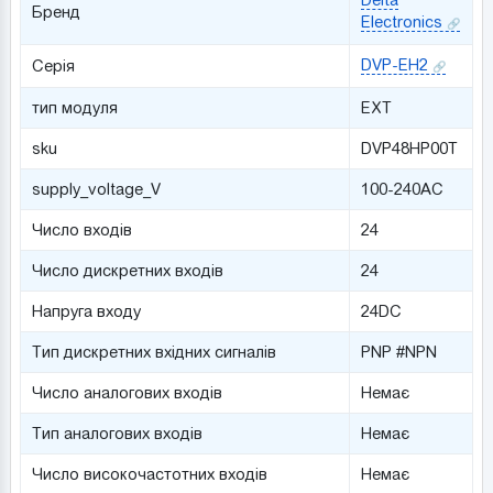
Бренд
Electronics
DVP-EH2
Серія
тип модуля
EXT
sku
DVP48HP00T
supply_voltage_V
100-240AC
Число входів
24
Число дискретних входів
24
Напруга входу
24DC
Тип дискретних вхідних сигналів
PNP #NPN
Число аналогових входів
Немає
Тип аналогових входів
Немає
Число високочастотних входів
Немає