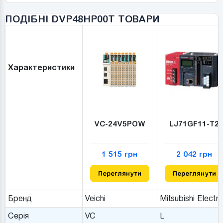
ПОДІБНІ DVP48HP00T ТОВАРИ
Характеристики
VC-24V5POW
LJ71GF11-T2
1 515 грн
2 042 грн
Переглянути
Переглянути
Бренд
Veichi
Mitsubishi Electri
Серія
VC
L