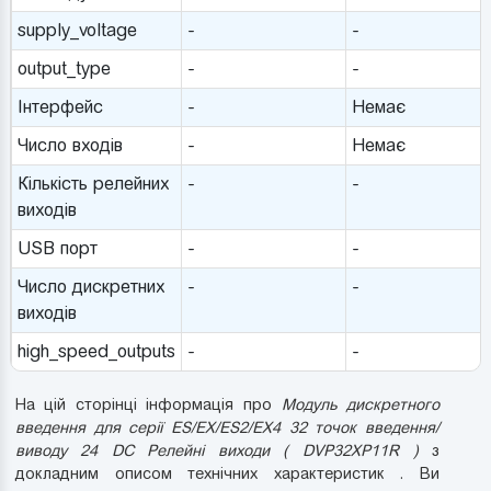
supply_voltage
-
-
output_type
-
-
Інтерфейс
-
Немає
Число входів
-
Немає
Кількість релейних
-
-
виходів
USB порт
-
-
Число дискретних
-
-
виходів
high_speed_outputs
-
-
На цій сторінці інформація про
Модуль дискретного
введення для серії ES/EX/ES2/EX4 32 точок введення/
виводу 24 DC Релейні виходи ( DVP32XP11R )
з
докладним описом технічних характеристик . Ви