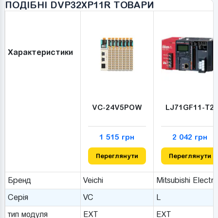
ПОДІБНІ DVP32XP11R ТОВАРИ
Характеристики
VC-24V5POW
LJ71GF11-T2
1 515 грн
2 042 грн
Переглянути
Переглянути
Бренд
Veichi
Mitsubishi Electri
Серія
VC
L
тип модуля
EXT
EXT