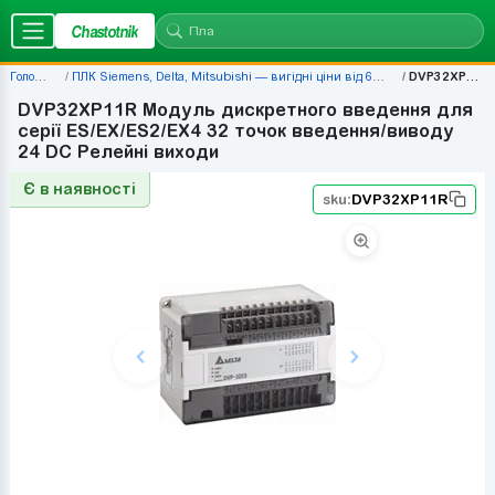
Chastotnik
Головна
ПЛК Siemens, Delta, Mitsubishi — вигідні ціни від 677 грн
DVP32XP11R
DVP32XP11R Модуль дискретного введення для
серії ES/EX/ES2/EX4 32 точок введення/виводу
24 DC Релейні виходи
Є в наявності
sku:
DVP32XP11R