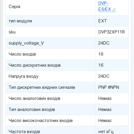
DVP-
Серія
ES/EX
тип модуля
EXT
sku
DVP32XP11R
supply_voltage_V
24DC
Число входів
16
Число дискретних входів
16
Напруга входу
24DC
Тип дискретних вхідних сигналів
PNP #NPN
Число аналогових входів
Немає
Тип аналогових входів
Немає
Число високочастотних входів
Немає
Частота входів
нет кГц