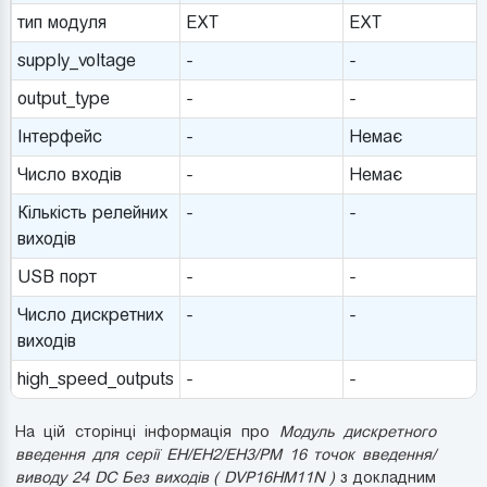
тип модуля
EXT
EXT
supply_voltage
-
-
output_type
-
-
Інтерфейс
-
Немає
Число входів
-
Немає
Кількість релейних
-
-
виходів
USB порт
-
-
Число дискретних
-
-
виходів
high_speed_outputs
-
-
На цій сторінці інформація про
Модуль дискретного
введення для серії EH/EH2/EH3/PM 16 точок введення/
виводу 24 DC Без виходів ( DVP16HM11N )
з докладним