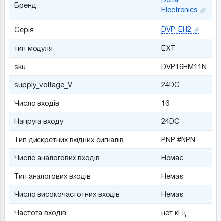
Бренд
Electronics
DVP-EH2
Серія
тип модуля
EXT
sku
DVP16HM11N
supply_voltage_V
24DC
Число входів
16
Напруга входу
24DC
Тип дискретних вхідних сигналів
PNP #NPN
Число аналогових входів
Немає
Тип аналогових входів
Немає
Число високочастотних входів
Немає
Частота входів
нет кГц