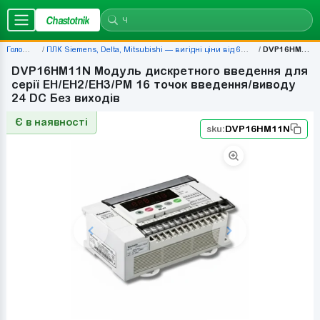
Chastotnik
Головна
ПЛК Siemens, Delta, Mitsubishi — вигідні ціни від 677 грн
DVP16HM11N
DVP16HM11N Модуль дискретного введення для
серії EH/EH2/EH3/PM 16 точок введення/виводу
24 DC Без виходів
Є в наявності
sku:
DVP16HM11N