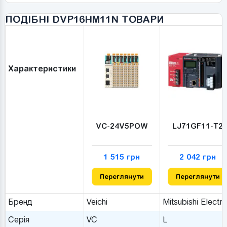
ПОДІБНІ DVP16HM11N ТОВАРИ
Характеристики
VC-24V5POW
LJ71GF11-T2
1 515 грн
2 042 грн
Переглянути
Переглянути
Бренд
Veichi
Mitsubishi Electri
Серія
VC
L