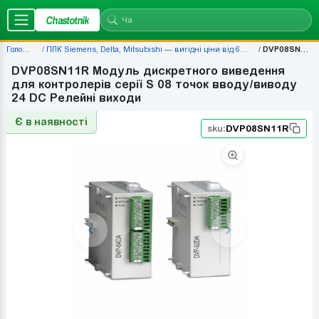
Chastotnik
Головна
ПЛК Siemens, Delta, Mitsubishi — вигідні ціни від 677 грн
DVP08SN11R
DVP08SN11R Модуль дискретного виведення
для контролерів серії S 08 точок вводу/виводу
24 DC Релейні виходи
Є в наявності
sku:
DVP08SN11R