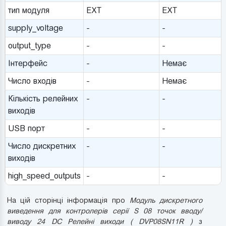
тип модуля
EXT
EXT
supply_voltage
-
-
output_type
-
-
Інтерфейс
-
Немає
Число входів
-
Немає
Кількість релейних
-
-
виходів
USB порт
-
-
Число дискретних
-
-
виходів
high_speed_outputs
-
-
На цій сторінці інформація про
Модуль дискретного
виведення для контролерів серії S 08 точок вводу/
виводу 24 DC Релейні виходи ( DVP08SN11R )
з