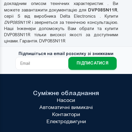
докладним описом технічних характеристик . Ви
DVP08SN11R
можете завантажити документацію для
,
серії S від виробника Delta Electronics . Купити
DVP08SN11R
і звернеться за технічною консультацією.
Наші Інженери допоможуть Вам обрати та купити
DVP08SN11R тільки високої якості за доступними
цінами. Гарантія. DVP08SN11R
Підпишіться на email розсилку зі знижками
ПІДПИСАТИСЯ
Суміжне обладнання
Насоси
Автоматичні вимикачі
Контактори
Електродвигуни