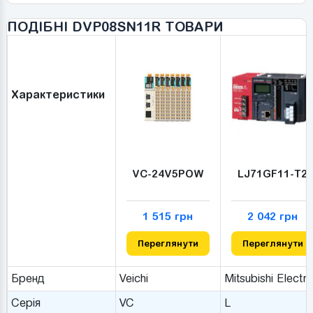
ПОДІБНІ DVP08SN11R ТОВАРИ
Характеристики
VC-24V5POW
LJ71GF11-T2
1 515 грн
2 042 грн
Переглянути
Переглянути
Бренд
Veichi
Mitsubishi Electri
Серія
VC
L