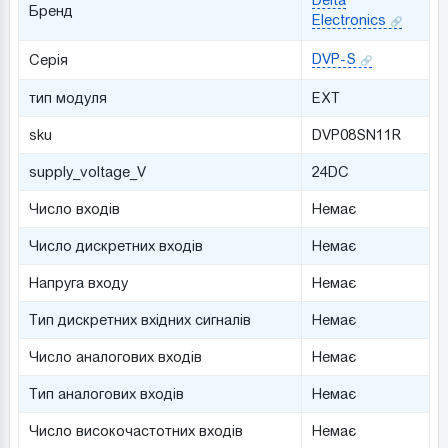
Бренд
Electronics
DVP-S
Серія
тип модуля
EXT
sku
DVP08SN11R
supply_voltage_V
24DC
Число входів
Немає
Число дискретних входів
Немає
Напруга входу
Немає
Тип дискретних вхідних сигналів
Немає
Число аналогових входів
Немає
Тип аналогових входів
Немає
Число високочастотних входів
Немає