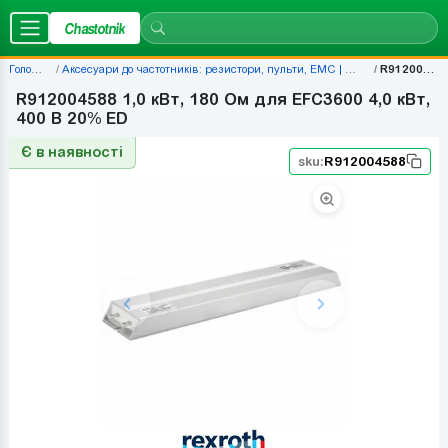
Chastotnik
Головна
Аксесуари до частотників: резистори, пульти, EMC | Chastotnik.ua
R912004588
R912004588 1,0 кВт, 180 Ом для EFC3600 4,0 кВт,
400 В 20% ED
Є в наявності
sku:
R912004588