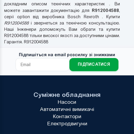
докладним описом технічних характеристик . Ви
R912004588
можете завантажити документацію для
,
серії option від виробника Bosch Rexroth . Купити
R912004588
і звернеться за технічною консультацією.
Наші Інженери допоможуть Вам обрати та купити
R912004588 тільки високої якості за доступними цінами.
Гарантія. R912004588
Підпишіться на email розсилку зі знижками
ПІДПИСАТИСЯ
Суміжне обладнання
Насоси
Автоматичні вимикачі
Контактори
Електродвигуни