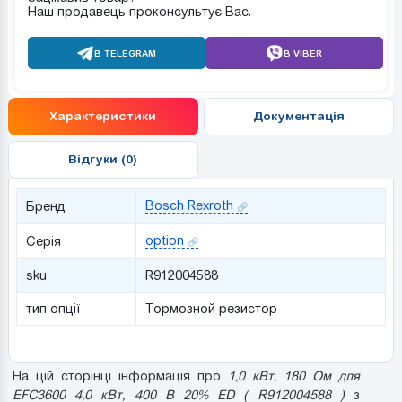
Наш продавець проконсультує Вас.
В TELEGRAM
В VIBER
Характеристики
Документація
Відгуки (0)
Bosch Rexroth
Бренд
option
Серія
sku
R912004588
тип опції
Тормозной резистор
На цій сторінці інформація про
1,0 кВт, 180 Ом для
EFC3600 4,0 кВт, 400 В 20% ED ( R912004588 )
з