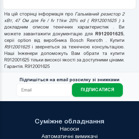
На цій сторінці інформація про
Гальмівний резистор 2
кВт, 47 Ом для Fe / fv 11kw 20% ed ( R912001625 )
з
докладним описом технічних характеристик . Ви
R912001625
можете завантажити документацію для
,
серії option від виробника Bosch Rexroth . Купити
R912001625
і звернеться за технічною консультацією.
Наші Інженери допоможуть Вам обрати та купити
R912001625 тільки високої якості за доступними цінами.
Гарантія. R912001625
Підпишіться на email розсилку зі знижками
ПІДПИСАТИСЯ
Суміжне обладнання
Насоси
Автоматичні вимикачі