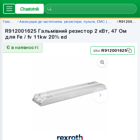
Chastotnik
Головна
Аксесуари до частотників: резистори, пульти, EMC | Chastotnik.ua
R912001625
R912001625 Гальмівний резистор 2 кВт, 47 Ом
для Fe / fv 11kw 20% ed
Є в наявності
sku:
R912001625