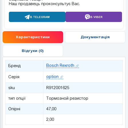
Наш продавець проконсультує Вас.
В TELEGRAM
В VIBER
Характеристики
Документація
Відгуки (0)
Bosch Rexroth
Бренд
option
Серія
sku
R912001625
тип опції
Тормозной резистор
Опірні
47,00
2,00