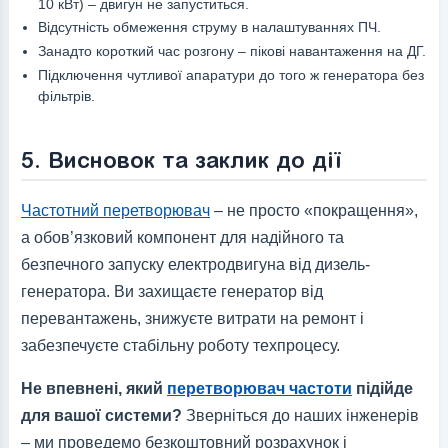
10 кВт) – двигун не запуститься.
Відсутність обмеження струму в налаштуваннях ПЧ.
Занадто короткий час розгону – пікові навантаження на ДГ.
Підключення чутливої апаратури до того ж генератора без
фільтрів.
5. Висновок та заклик до дії
Частотний перетворювач
– не просто «покращення»,
а обов’язковий компонент для надійного та
безпечного запуску електродвигуна від дизель-
генератора. Ви захищаєте генератор від
перевантажень, знижуєте витрати на ремонт і
забезпечуєте стабільну роботу техпроцесу.
Не впевнені, який
перетворювач частоти
підійде
для вашої системи?
Зверніться до наших інженерів
– ми проведемо безкоштовний розрахунок і