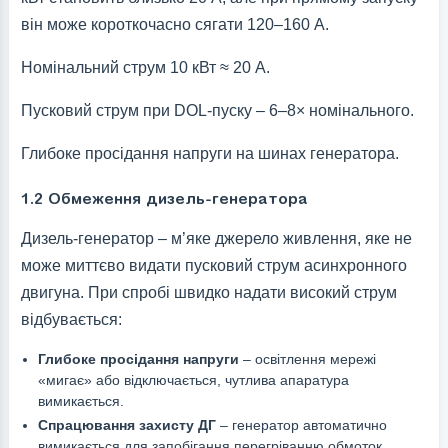
він може короткочасно сягати 120–160 А.
Номінальний струм 10 кВт ≈ 20 А.
Пусковий струм при DOL-пуску – 6–8× номінального.
Глибоке просідання напруги на шинах генератора.
1.2 Обмеження дизель-генератора
Дизель-генератор – м’яке джерело живлення, яке не
може миттєво видати пусковий струм асинхронного
двигуна. При спробі швидко надати високий струм
відбувається:
Глибоке просідання напруги
– освітлення мережі
«мигає» або відключається, чутлива апаратура
вимикається.
Спрацювання захисту ДГ
– генератор автоматично
вимикається для запобігання перегріванню обмоток.