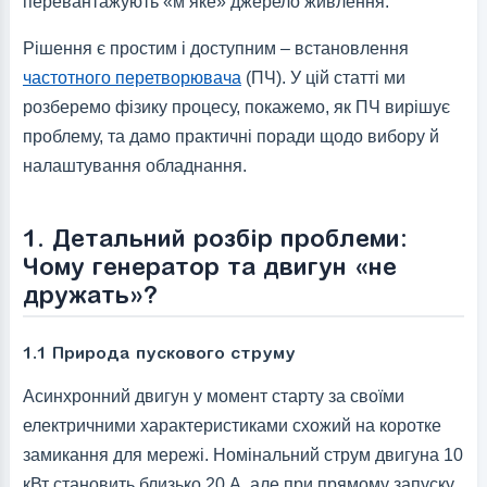
перевантажують «м’яке» джерело живлення.
Рішення є простим і доступним – встановлення
частотного перетворювача
(ПЧ). У цій статті ми
розберемо фізику процесу, покажемо, як ПЧ вирішує
проблему, та дамо практичні поради щодо вибору й
налаштування обладнання.
1. Детальний розбір проблеми:
Чому генератор та двигун «не
дружать»?
1.1 Природа пускового струму
Асинхронний двигун у момент старту за своїми
електричними характеристиками схожий на коротке
замикання для мережі. Номінальний струм двигуна 10
кВт становить близько 20 А, але при прямому запуску