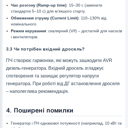
Час розгону (Ramp-up time)
: 15–30 с (замінити
стандартні 5–10 с) для м’якшого старту.
Обмеження струму (Current Limit)
: 110–130% від
номінального.
Режим керування
: скалярний (V/f) – достатній для насосів
і вентиляторів.
3.3 Чи потрібен вхідний дросель?
ПЧ створює гармоніки, які можуть зашкодити AVR
дизель-генератора. Вхідний дросель згладжує
спотворення та захищає регулятор напруги
генератора. При роботі від ДГ встановлення дроселя
– наполеглива рекомендація.
4. Поширені помилки
Генератор і ПЧ однакової потужності (наприклад, 10 кВт та