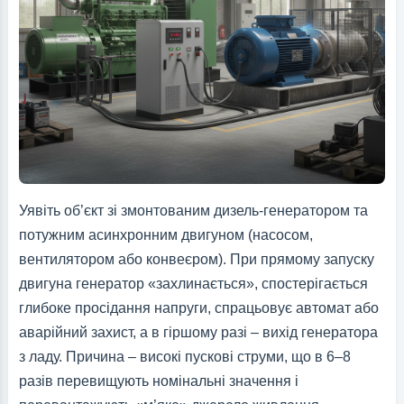
Уявіть об’єкт зі змонтованим дизель-генератором та
потужним асинхронним двигуном (насосом,
вентилятором або конвеєром). При прямому запуску
двигуна генератор «захлинається», спостерігається
глибоке просідання напруги, спрацьовує автомат або
аварійний захист, а в гіршому разі – вихід генератора
з ладу. Причина – високі пускові струми, що в 6–8
разів перевищують номінальні значення і