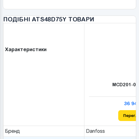
ПОДІБНІ ATS48D75Y ТОВАРИ
Характеристики
MCD201-03
36 94
Перегл
Бренд
Danfoss