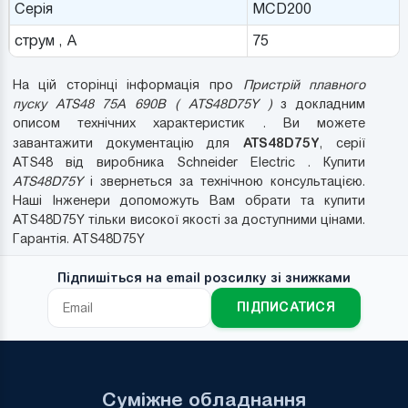
Серія
MCD200
струм , А
75
На цій сторінці інформація про
Пристрій плавного
пуску ATS48 75A 690B ( ATS48D75Y )
з докладним
описом технічних характеристик . Ви можете
ATS48D75Y
завантажити документацію для
, серії
ATS48 від виробника Schneider Electric . Купити
ATS48D75Y
і звернеться за технічною консультацією.
Наші Інженери допоможуть Вам обрати та купити
ATS48D75Y тільки високої якості за доступними цінами.
Гарантія. ATS48D75Y
Підпишіться на email розсилку зі знижками
ПІДПИСАТИСЯ
Суміжне обладнання