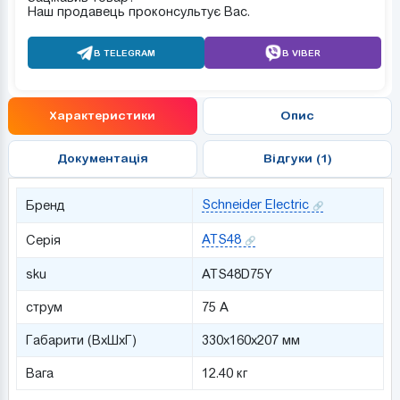
Наш продавець проконсультує Вас.
В TELEGRAM
В VIBER
Характеристики
Опис
Документація
Відгуки (1)
Schneider Electric
Бренд
ATS48
Серія
sku
ATS48D75Y
струм
75 А
Габарити (ВхШхГ)
330x160x207 мм
Вага
12.40 кг