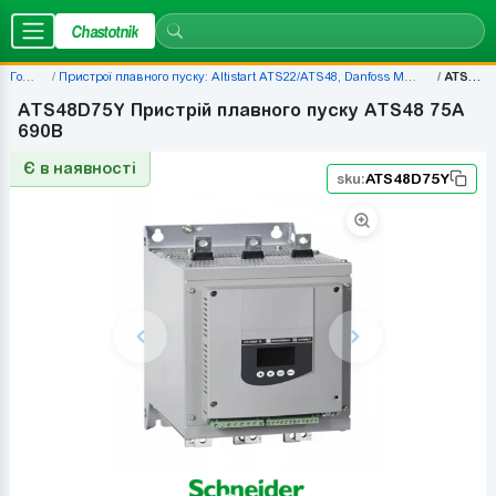
Chastotnik
Головна
Пристрої плавного пуску: Altistart ATS22/ATS48, Danfoss MCD500, ціни — наявність | Chastotnik.ua
ATS48D75Y
ATS48D75Y Пристрій плавного пуску ATS48 75A
690B
Є в наявності
sku:
ATS48D75Y