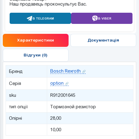
Наш продавець проконсультує Вас.
В TELEGRAM
В VIBER
Характеристики
Документація
Відгуки (0)
Bosch Rexroth
Бренд
option
Серія
sku
R912001645
тип опції
Тормозной резистор
Опірні
28,00
10,00