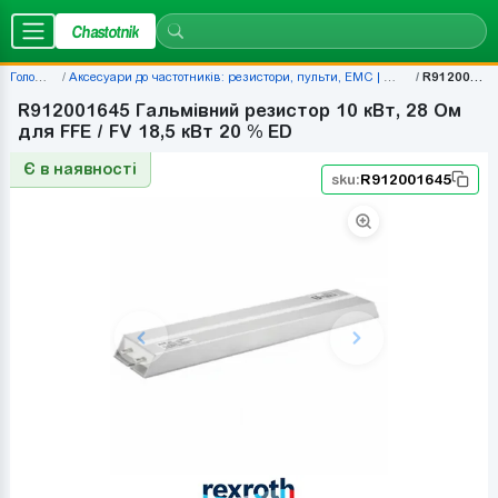
Chastotnik
Головна
Аксесуари до частотників: резистори, пульти, EMC | Chastotnik.ua
R912001645
R912001645 Гальмівний резистор 10 кВт, 28 Ом
для FFE / FV 18,5 кВт 20 % ED
Є в наявності
sku:
R912001645