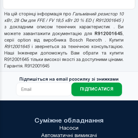
На цій сторінці інформація про
Гальмівний резистор 10
кВт, 28 Ом для FFE / FV 18,5 кВт 20 % ED ( R912001645 )
з докладним описом технічних характеристик . Ви
R912001645
можете завантажити документацію для
,
серії option від виробника Bosch Rexroth . Купити
R912001645
і звернеться за технічною консультацією.
Наші Інженери допоможуть Вам обрати та купити
R912001645 тільки високої якості за доступними цінами.
Гарантія. R912001645
Підпишіться на email розсилку зі знижками
ПІДПИСАТИСЯ
Суміжне обладнання
Насоси
Автоматичні вимикачі