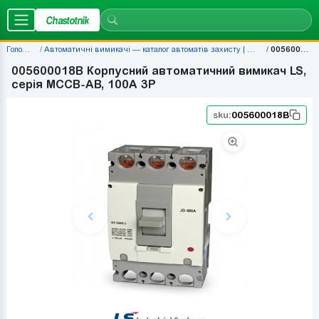
Chastotnik
Головна
Автоматичні вимикачі — каталог автоматів захисту | Chastotnik.ua
005600018B
005600018B Корпусний автоматичний вимикач LS,
серія MCCB-AB, 100A 3P
sku:
005600018B