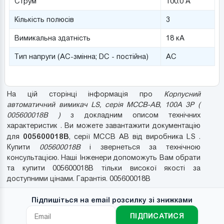
Струм
100.0 А
Кількість полюсів
3
Вимикальна здатність
18 кА
Тип напруги (AC-змінна; DC - постійна)
AC
На цій сторінці інформація про
Корпусний
автоматичний вимикач LS, серія MCCB-AB, 100A 3P (
005600018B )
з докладним описом технічних
характеристик . Ви можете завантажити документацію
005600018B
для
, серії MCCB AB від виробника LS .
Купити
005600018B
і звернеться за технічною
консультацією. Наші Інженери допоможуть Вам обрати
та купити 005600018B тільки високої якості за
доступними цінами. Гарантія. 005600018B
Підпишіться на email розсилку зі знижками
ПІДПИСАТИСЯ