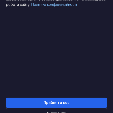
роботи сайту.
Політика конфіденційності
(093) 170 14 25
Знайдемо. Підкажемо. Домовимося
Відгуки Google
4.9
★★★★★
Контакти
Прийняти все