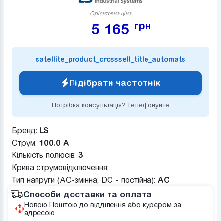
Орієнтовна ціна
грн
5 165
satellite_product_crosssell_title_automats
Підібрати частотнік
Потрібна консультація? Телефонуйте
Бренд:
LS
Струм:
100.0 А
Кількість полюсів:
3
Крива струмовідключення:
Тип напруги (AC-змінна; DC - постійна):
AC
Способи доставки та оплата
Новою Поштою до відділення або курєром за
адресою